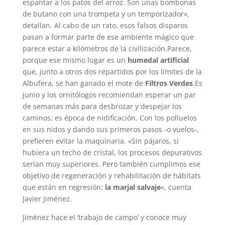
espantar a los patos del arroz. Son unas bombonas
de butano con una trompeta y un temporizador»,
detallan. Al cabo de un rato, esos falsos disparos
pasan a formar parte de ese ambiente mágico que
parece estar a kilómetros de la civilización.Parece,
porque ese mismo lugar es un
humedal artificial
que, junto a otros dos repartidos por los límites de la
Albufera, se han ganado el mote de
Filtros Verdes
.Es
junio y los ornitólogos recomiendan esperar un par
de semanas más para desbrozar y despejar los
caminos; es época de nidificación. Con los polluelos
en sus nidos y dando sus primeros pasos -o vuelos-,
prefieren evitar la maquinaria. «Sin pájaros, si
hubiera un techo de cristal, los procesos depurativos
serían muy superiores. Pero también cumplimos ese
objetivo de regeneración y rehabilitación de hábitats
que están en regresión:
la marjal salvaje
«, cuenta
Javier Jiménez.
Jiménez hace el ‘trabajo de campo’ y conoce muy