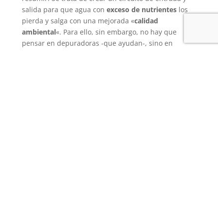
salida para que agua con
exceso de nutrientes
los
pierda y salga con una mejorada «
calidad
ambiental
«. Para ello, sin embargo, no hay que
pensar en depuradoras -que ayudan-, sino en
plantas.Mília se divide en tres grandes sectores -A, B
y C en el infográfico-. El primero de estos es el que
refleja «el principal objetivo», que es mejorar la
calidad del agua de la Albufera. Según cuenta Juan,
los otros dos sectores cumplirían otros dos objetivos
respectivamente: regeneración de hábitats en
regresión -la marjal- y centro de biodiversidad.El
sector A es el llamado «
subsuperficial
«. Un primer
canal, que va de un extremo a otro, reparte la
entrada de agua a un total de 18 segmentos. Estos
están formados por una serie de capas; una base de
arcilla, para evitar que el agua se filtre: una segunda
de grava fina, y una tercera de rocas más grandes,
encajadas en una malla. Entre estas, están las
raíces
de las miles de plantas
que crecen en cada uno de